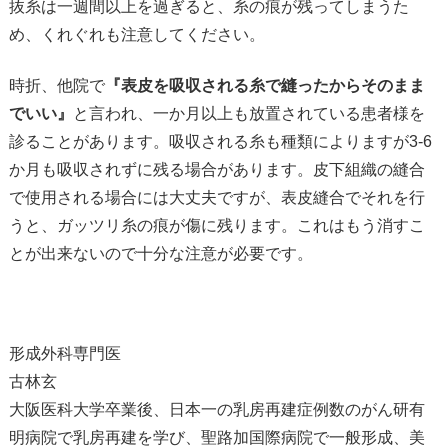
抜糸は一週間以上を過ぎると、糸の痕が残ってしまうた
め、くれぐれも注意してください。
時折、他院で
『表皮を吸収される糸で縫ったからそのまま
でいい』
と言われ、一か月以上も放置されている患者様を
診ることがあります。吸収される糸も種類によりますが3-6
か月も吸収されずに残る場合があります。皮下組織の縫合
で使用される場合には大丈夫ですが、表皮縫合でそれを行
うと、ガッツリ糸の痕が傷に残ります。これはもう消すこ
とが出来ないので十分な注意が必要です。
形成外科専門医
古林玄
大阪医科大学卒業後、日本一の乳房再建症例数のがん研有
明病院で乳房再建を学び、聖路加国際病院で一般形成、美