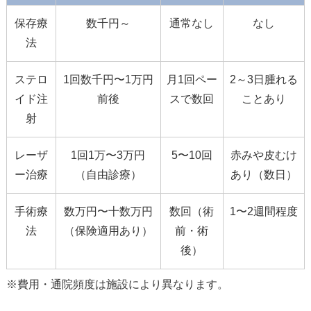
保存療
数千円～
通常なし
なし
法
ステロ
1回数千円〜1万円
月1回ペー
2～3日腫れる
イド注
前後
スで数回
ことあり
射
レーザ
1回1万〜3万円
5〜10回
赤みや皮むけ
ー治療
（自由診療）
あり（数日）
手術療
数万円〜十数万円
数回（術
1〜2週間程度
法
（保険適用あり）
前・術
後）
※費用・通院頻度は施設により異なります。