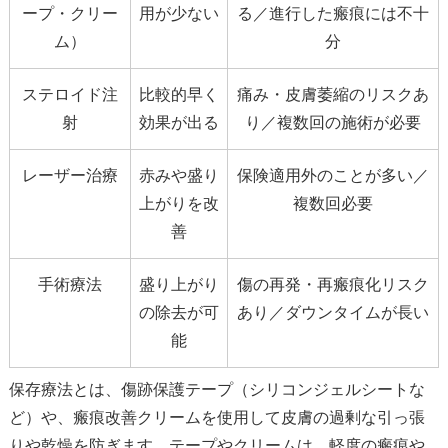
ープ・クリー
用が少ない
る／進行した瘢痕には不十
ム）
分
ステロイド注
比較的早く
痛み・皮膚萎縮のリスクあ
射
効果が出る
り／複数回の施術が必要
レーザー治療
赤みや盛り
保険適用外のことが多い／
上がりを改
複数回必要
善
手術療法
盛り上がり
傷の再発・再瘢痕化リスク
の除去が可
あり／ダウンタイムが長い
能
保存療法とは、傷跡保護テープ（シリコンジェルシートな
ど）や、瘢痕改善クリームを使用して皮膚の過剰な引っ張
りや乾燥を防ぎます。テープやクリームは、軽度の瘢痕や